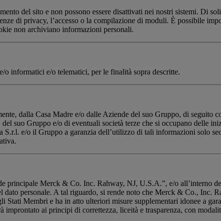
mento del sito e non possono essere disattivati nei nostri sistemi. Di sol
renze di privacy, l’accesso o la compilazione di moduli. È possibile impo
okie non archiviano informazioni personali.
e/o informatici e/o telematici, per le finalità sopra descritte.
ttamente, dalla Casa Madre e/o dalle Aziende del suo Gruppo, di seguito c
 del suo Gruppo e/o di eventuali società terze che si occupano delle inizia
S.r.l. e/o il Gruppo a garanzia dell’utilizzo di tali informazioni solo sec
ativa.
lla sede principale Merck & Co. Inc. Rahway, NJ, U.S.A.”, e/o all’intern
del dato personale. A tal riguardo, si rende noto che Merck & Co., Inc.
 Stati Membri e ha in atto ulteriori misure supplementari idonee a garanti
 improntato ai principi di correttezza, liceità e trasparenza, con modalit