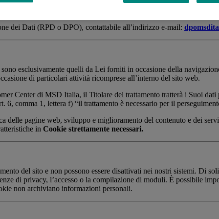
one dei Dati (RPD o DPO), contattabile all’indirizzo e-mail:
dpomsdit
so sono esclusivamente quelli da Lei forniti in occasione della navigazione
occasione di particolari attività ricomprese all’interno del sito web.
tomer Center di MSD Italia, il Titolare del trattamento tratterà i Suoi dat
t. 6, comma 1, lettera f) “il trattamento è necessario per il perseguimento 
cnica delle pagine web, sviluppo e miglioramento del contenuto e dei servi
ratteristiche in
Cookie strettamente necessari.
mento del sito e non possono essere disattivati nei nostri sistemi. Di sol
renze di privacy, l’accesso o la compilazione di moduli. È possibile impo
okie non archiviano informazioni personali.