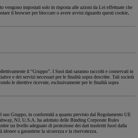
ito vengono impostati solo in risposta alle azioni da Lei effettuate che
stare il browser per bloccare o avere avvisi riguardo questi cookie,
ollettivamente il “Gruppo”. I Suoi dati saranno raccolti e conservati in
tive e dei servizi necessari per le finalità sopra descritte. Tali società
ondo le direttive ricevute, esclusivamente per le finalità sopra
o del suo Gruppo, in conformità a quanto previsto dal Regolamento UE
 Rahway, NJ, U.S.A. ha adottato delle Binding Corporate Rules
re un livello adeguato di protezione dei dati trasferiti fuori dalla
à idonee a garantirne la sicurezza e la riservatezza.