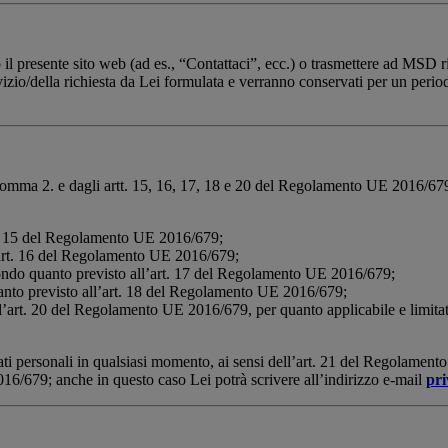
o il presente sito web (ad es., “Contattaci”, ecc.) o trasmettere ad MSD 
rvizio/della richiesta da Lei formulata e verranno conservati per un period
13, comma 2. e dagli artt. 15, 16, 17, 18 e 20 del Regolamento UE 2016/67
art. 15 del Regolamento UE 2016/679;
l’ art. 16 del Regolamento UE 2016/679;
secondo quanto previsto all’art. 17 del Regolamento UE 2016/679;
quanto previsto all’art. 18 del Regolamento UE 2016/679;
ll’art. 20 del Regolamento UE 2016/679, per quanto applicabile e limitatam
ti personali in qualsiasi momento, ai sensi dell’art. 21 del Regolamento
016/679; anche in questo caso Lei potrà scrivere all’indirizzo e-mail
pr